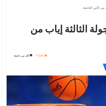
اب من كأس الجامعة
ولة الثالثة إياب من
1٬054
أقل من دقيقة