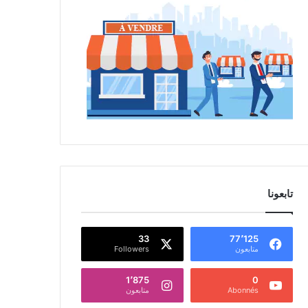
تابعونا
33
77٬125
متابعون
Followers
1٬875
0
Abonnés
متابعون