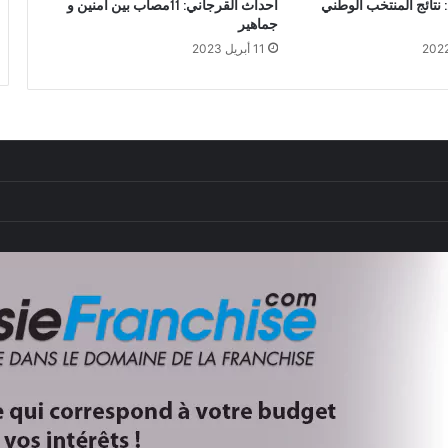
كرة السلة3*3: نتائج المنتخب الوطني
أحداث القرجاني: 11مصاب بين آمنين و
جماهير
11 أبريل 2023