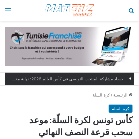
بحث عن
الق
حصاد مشاركة المنتخب التونسي في كأس العالم 2026: نهاية مخيبة وطموحات مؤجلة
الرئيسية
/
كرة السلة
كرة السلة
كأس تونس لكرة السلّة: موعد
سحب قرعة النصف النهائي