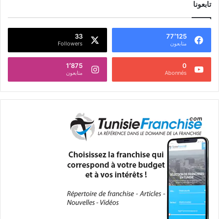
تابعونا
33
77٬125
متابعون
Followers
1٬875
0
Abonnés
متابعون