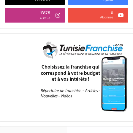
1٬875
0
Abonnés
متابعون