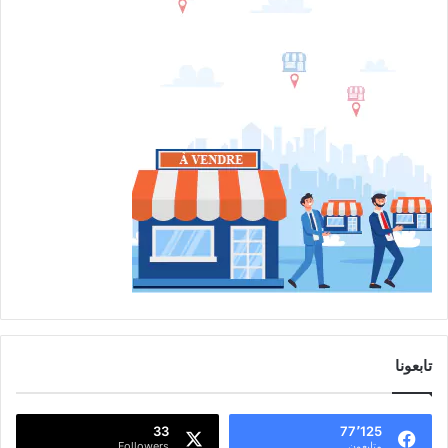
تابعونا
33
77٬125
متابعون
Followers