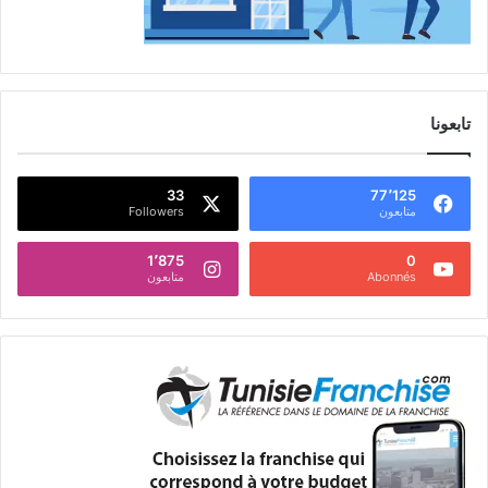
تابعونا
33
77٬125
متابعون
Followers
1٬875
0
Abonnés
متابعون