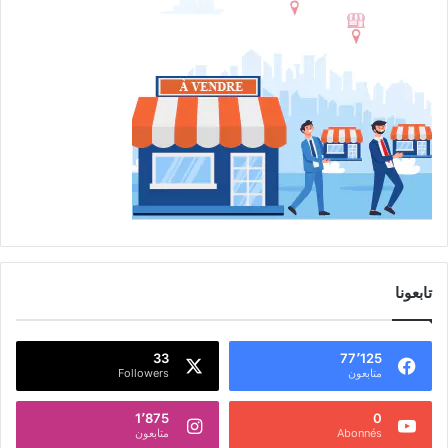
تابعونا
33
77٬125
متابعون
Followers
1٬875
0
Abonnés
متابعون