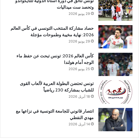
تونس تتألق في دورة أستانا الدولية للتايكواندو
وتحصد ست ميداليات
29 يونيو 2026
حصاد مشاركة المنتخب التونسي في كأس العالم
2026: نهاية مخيبة وطموحات مؤجلة
29 يونيو 2026
كأس العالم 2026: تونس تبحث عن حفظ ماء
الوجه أمام هولندا
25 يونيو 2026
تونس تحتضن البطولة العربية لألعاب القوى
للشباب بمشاركة 230 رياضياً
18 أبريل 2026
انتصار قانوني للجامعة التونسية في نزاعها مع
مهدي النفطي
14 أبريل 2026