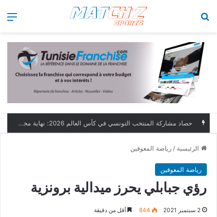
بحث عن
الق
حصاد مشاركة المنتخب التونسي في كأس العالم 2026: نهاية مخيبة وطموحات مؤجلة
الرئيسية
/
رياضة المعوقين
رياضة المعوقين
رؤي جبابلي يحرز ميدالية برونزية
2 سبتمبر 2021
844
أقل من دقيقة