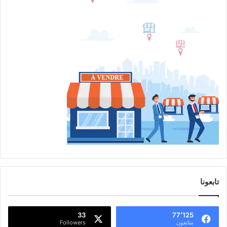
تابعونا
33
77٬125
متابعون
Followers