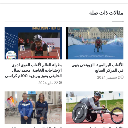
مقالات ذات صلة
الألعاب البرالمبية: الزوينخي ينهي
بطولة العالم لألعاب القوى لذوي
في المركز السابع
الإحتياجات الخاصة: محمد نضال
الخليفي يفوز ببرنزية 100م كراسي
2 سبتمبر 2024
22 مايو 2024