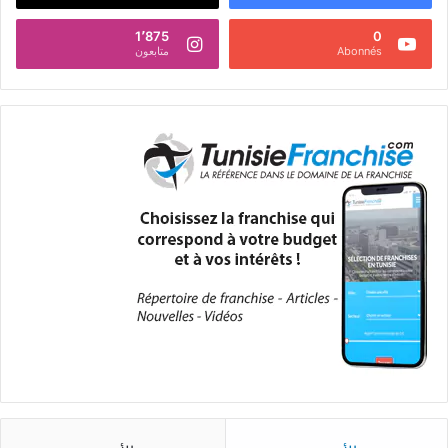
1٬875
0
Abonnés
متابعون