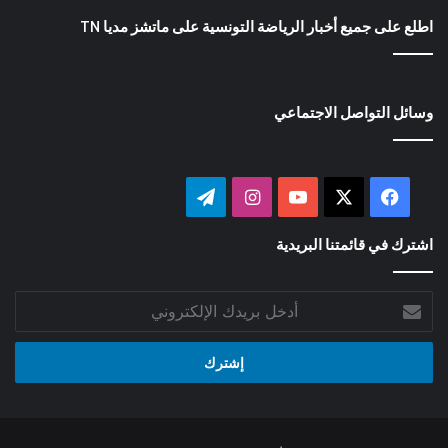
اطلع على جميع أخبار الرياضة التونسية على ماتشز مديا TN
وسائل التواصل الاجتماعي
‫X
فيسبوك
‫YouTube
انستقرام
تيلقرام
اشترك في قائمتنا البريدية
أدخل
بريدك
الإلكتروني