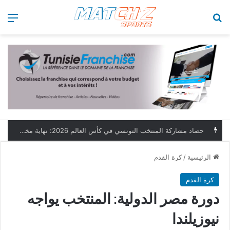
بحث عن
الق
حصاد مشاركة المنتخب التونسي في كأس العالم 2026: نهاية مخيبة وطموحات مؤجلة
الرئيسية
/
كرة القدم
كرة القدم
دورة مصر الدولية: المنتخب يواجه
نيوزيلندا