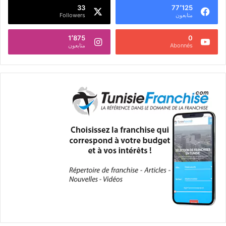
33
77٬125
متابعون
Followers
1٬875
0
Abonnés
متابعون