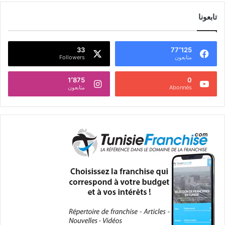
تابعونا
33
77٬125
متابعون
Followers
1٬875
0
Abonnés
متابعون