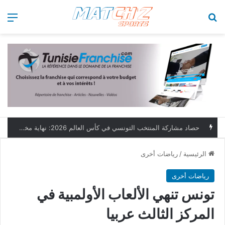
بحث عن
الق
حصاد مشاركة المنتخب التونسي في كأس العالم 2026: نهاية مخيبة وطموحات مؤجلة
الرئيسية
/
رياضات أخرى
رياضات أخرى
تونس تنهي الألعاب الأولمبية في
المركز الثالث عربيا