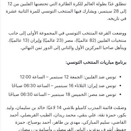
تنطلق غدًا بطولة العالم للكرة الطائرة التي تحتضنها الفلبين من 12
إلى 28 سبتمبر، ويشارك فيها المنتخب التونسي للمرة الثانية عشرة
في تاريخه.
ووضعت القرعة المنتخب التونسي في المجموعة الأولى إلى جانب
منتخبات الفلبين (82 عالميًا)، مصر (23 عالميًا) وإيران (13 عالميًا).
ويتأهل صاحبا المركزين الأول والثاني إلى الدور ثمن النهائي.
برنامج مباريات المنتخب التونسي:
تونس ضد الفلبين: الجمعة 12 سبتمبر – الساعة 12:00
تونس ضد إيران: الثلاثاء 16 سبتمبر – الساعة 06:30 صباحًا
تونس ضد مصر: الخميس 18 سبتمبر – الساعة 06:30 صباحًا
وضمّت قائمة المدرب كاميلو بلاشي 14 لاعبًا: خالد بن سليمان، وليد
بكور، حمزة نڨة، علي بنڨي، محمد ريدان، الطيب القربصلي، أحمد
القاضي، سليم المباركي، مهدي بن طاهر، أحمد بوصباح، حمزة
حفيظ، أشرف بوعزيز، إلياس القرمصلي، وأسامة بن رمضان.