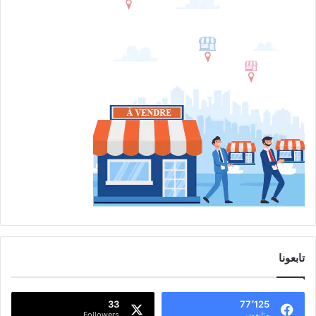
تابعونا
33
77٬125
متابعون
Followers