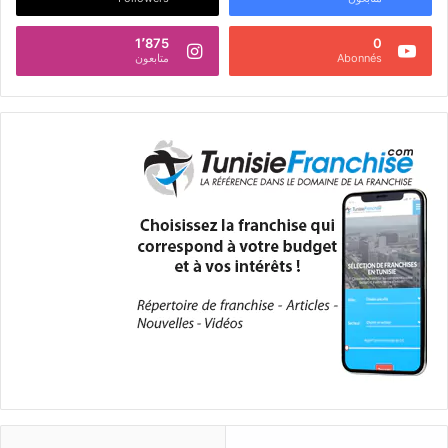
1٬875
0
Abonnés
متابعون