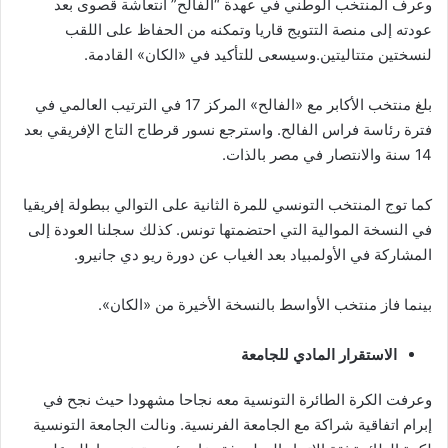
وعرف المنتخب الوطني في عهدة “الفالح” انتعاشة قصوى بعد
عودته إلى منصة التتويج قاريا وتمكنه من الحفاظ على اللقب
لنسختين متتاليتين.وسيسعى للتأكيد في «الكان» القادمة.
بلغ منتخب الأكابر مع «الفالح» المركز 17 في الترتيب العالمي في
فترة رئاسة فراس الفالح. واسترجع نسور قرطاج التاج الإفريقي بعد
14 سنة والانتصار في مصر بالذات.
كما توج المنتخب التونسي للمرة الثانية على التوالي ببطولة إفريقيا
في النسخة الموالية التي احتضمتها تونس. كذلك سجلنا العودة إلى
المشاركة في الأولمبياد بعد الغياب عن دورة ريو دي جانيرو.
بينما فاز منتخب الأواسط بالنسخة الأخيرة من «الكان».
الاستقرار المادي للجامعة
وعرفت الكرة الطائرة التونسية معه نجاحا مشهودا حيث نجح في
إبرام اتفاقية شراكة مع الجامعة الفرنسية. ونالت الجامعة التونسية