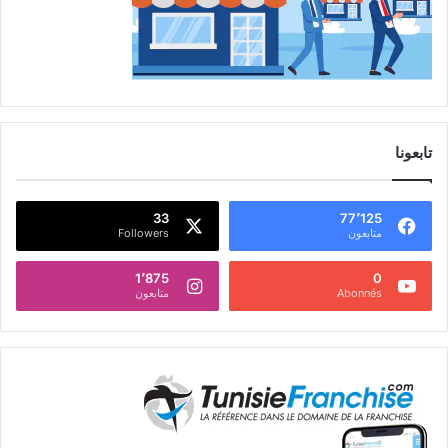
تابعونا
33
77٬125
متابعون
Followers
1٬875
0
Abonnés
متابعون