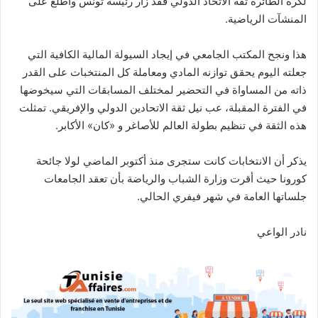
لكرة الطائرة ثقة الاتحاد الدولي فقد زار رئيسه تونس واطلع على
المنشآت الرياضية.
هذا ونجح المكتب الجامعي في إيجاد السيولة المالية الكافية التي
جعلته اليوم يحقق توازنه المادي ومعاملة كل المنتخبات على القدر
ذاته من المساواة في التحضير لمختلف المسابقات التي سيخوضها
في الفترة المقبلة، عب نيل ثقة الاتحادين الدولي والإفريقي. تمثلت
هذه الثقة في تنظيم بطولة العالم للأصاغر و «كان» الأكابر.
يذكر أن الانتخابات كانت ستجرى منذ أكتوبر الماضي لولا جائحة
كورونا حيث أقرت وزارة الشباب والرياضة بأن تعقد الجامعات
جلساتها العامة في شهر فيفري الحالي.
نادر الواعي