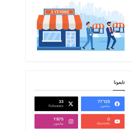
تابعونا
33
77٬125
متابعون
Followers
1٬875
0
Abonnés
متابعون