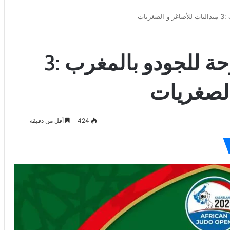
يات
بطولة إفريقيا المفتوحة للجودو بالمغرب :3
الصغريات
424
أقل من دقيقة