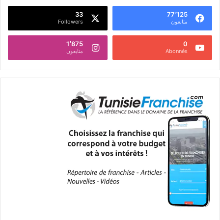
33
77٬125
متابعون
Followers
1٬875
0
Abonnés
متابعون