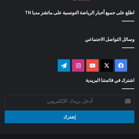
اطلع على جميع أخبار الرياضة التونسية على ماتشز مديا TN
وسائل التواصل الاجتماعي
‫X
فيسبوك
‫YouTube
انستقرام
تيلقرام
اشترك في قائمتنا البريدية
أدخل
بريدك
الإلكتروني