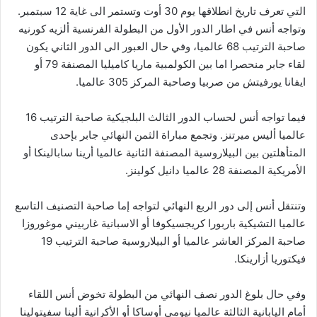
التي تعرف تاريخ انطلاقها يوم 30 أوت وتستمر الى غاية 12 سبتمبر.
وتواجه أنس في اطار الدور الأول من البطولة الفرنسية ألزيه كورنيه
صاحبة الترتيب 68 عالميا، وفي حال العبور الى الدور الثاني يكون
لقاء جابر منحصرا اما بين الكولمبية ماريا كاميليا المصنفة 79 أو
ايفانا يورفيتش من صربيا وصاحبة المركز 305 عالميا.
فيما تواجه أنس لحساب الدور الثالث البلجيكية صاحبة الترتيب 16
عالميا أليس ميرتنز. وتجمع مباراة الثمن النهائي جابر بإحدى
المتأهلتين بين البيلاروسية المصنفة الثانية عالميا أرينا سابالينكا أو
الأمريكية المصنفة 28 عالميا دانيل كولينز.
وتنتقل أنس إلى دور الربع النهائي لتواجه إما صاحبة التصنيف التاسع
عالميا التشيكية باربورا كريجسيكوفا أو الاسبانية غاربيني موغوروزا
صاحبة المركز العاشر عالميا أو البيلاروسية صاحبة الترتيب 19
فيكتوريا أزارينكا.
وفي حال بلوغ الدور نصف النهائي من البطولة تخوض أنس اللقاء
أمام اليابانية الثالثة عالميا نيومي أوساكا أو الأكرانية ألينا سفيتولينا