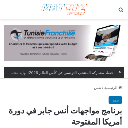
بحث عن
الق
حصاد مشاركة المنتخب التونسي في كأس العالم 2026: نهاية مخيبة وطموحات مؤجلة
الرئيسية
/
تنس
تنس
برنامج مواجهات أنس جابر في دورة
أمريكا المفتوحة