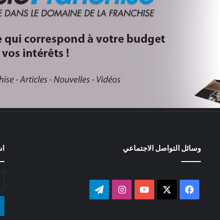
وسائل التواصل الاجتماعي
اش
أد
بر
‫X
فيسبوك
‫YouTube
انستقرام
تيلقرام
ال