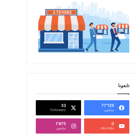
تابعونا
33
77٬125
متابعون
Followers
1٬875
0
Abonnés
متابعون