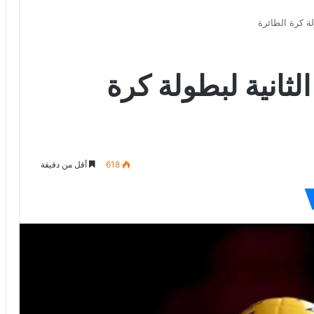
لة كرة الطائرة
الثانية لبطولة كرة
618
أقل من دقيقة