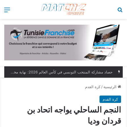
بحث عن
الق
حصاد مشاركة المنتخب التونسي في كأس العالم 2026: نهاية مخيبة وطموحات مؤجلة
الرئيسية
/
كرة القدم
كرة القدم
النجم الساحلي يواجه اتحاد بن
قردان وديا