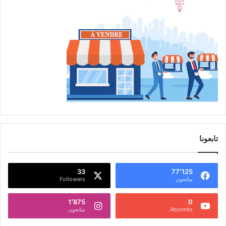
تابعونا
33
77٬125
متابعون
Followers
1٬875
0
Abonnés
متابعون