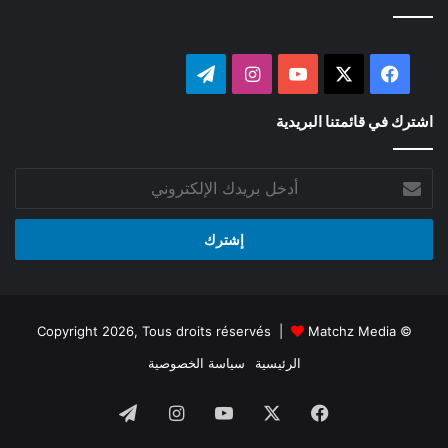
‫X
فيسبوك
‫YouTube
انستقرام
تيلقرام
اشترك في قائمتنا البريدية
أدخل
بريدك
الإلكتروني
Matchz Media
© Copyright 2026, Tous droits réservés |
الرئيسية
سياسة الخصوصية
فيسبوك
‫X
‫YouTube
انستقرام
تيلقرام