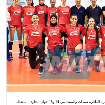
يتواصل التربص التحضيري المغلق للمنتخب الوطني لكرة الطائرة سيدات والممتد بين 14 و18 جوان الجاري، استعداد