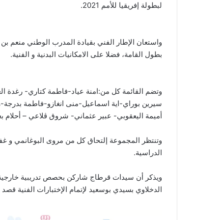
لبطولة إفريقيا للأمم 2021.
واستعان الإطار الفني بقيادة المدرب الوطني منعم بن
بطول القامة، فضلا على الامكانيات البدنية و الفنية.
وتضم القائمة كل من:امنة عياد-فاطمة كتاري- رغدة ال
سيرين بوراي-اية اسماعيل-منى انغازو-فاطمة بدرجة
أميمة اليعقوبي- عبير عثماني- شروق ڨلاعي – أحلام ب
وتنتظر المجموعة إلتحاق كل من مروى البوغانمي و غفر
الدراسية.
الدخلاوي بسيدي بوسعيد لإتمام الإختبارات الفنية قصد ال