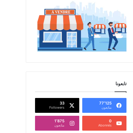
تابعونا
33
77٬125
متابعون
Followers
1٬875
0
Abonnés
متابعون