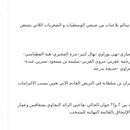
 سالم بلاعبات من صنفي الوسطيات و الصغريات اللاتي يتمتعن
عياري-نهى بوراوي-نهال كبير-بدرة المجبري-هبة الفطناسي-
-رحمة عڨربي-مروى القربي-سليمة بن مسعود-نسرين عبدة-
عزاوي -خديجة بدرجة.
ان بن سلطانة في التربص القادم الاتي تغيبن بسبب الالتزامات
ويذكر أن سيدات قرطاج شاركن بحصص تدريبية خارجية بين 7 و11 جوان الحالي بقاعتي الرائد البجاوي بصفاقس وعمار
إلتحاق بالقائمة النهائية للمنتخب.