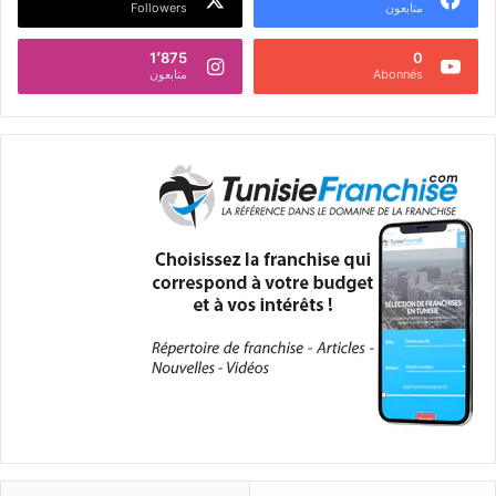
متابعون
Followers
1٬875
0
Abonnés
متابعون