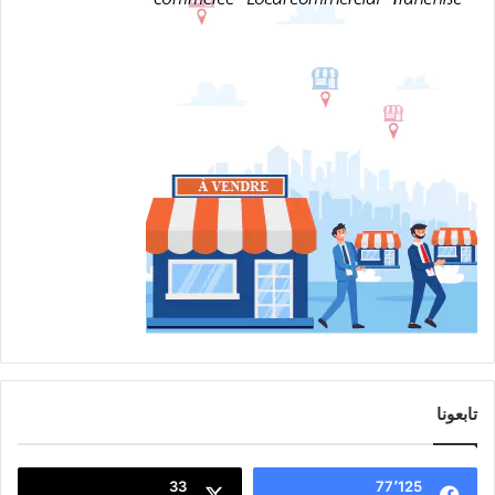
تابعونا
33
77٬125