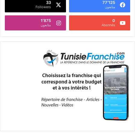
33
77٬125
متابعون
Followers
1٬875
0
Abonnés
متابعون