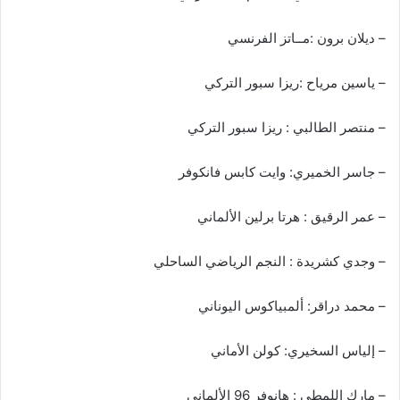
– ديلان برون :مــاتز الفرنسي
– ياسين مرياح :ريزا سبور التركي
– منتصر الطالبي : ريزا سبور التركي
– جاسر الخميري: وايت كابس فانكوفر
– عمر الرقيق : هرتا برلين الألماني
– وجدي كشريدة : النجم الرياضي الساحلي
– محمد دراقر: ألمبياكوس اليوناني
– إلياس السخيري: كولن الأماني
– مارك اللمطي : هانوفر 96 الألماني