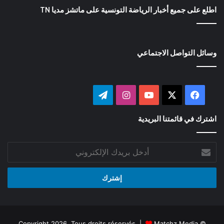
اطلع على جميع أخبار الرياضة التونسية على ماتشز مديا TN
وسائل التواصل الاجتماعي
‫X
فيسبوك
‫YouTube
انستقرام
تيلقرام
اشترك في قائمتنا البريدية
أدخل
بريدك
الإلكتروني
Matchz Media
© Copyright 2026, Tous droits réservés |