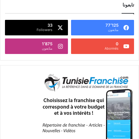
تابعونا
33
77٬125
متابعون
Followers
1٬875
0
Abonnés
متابعون