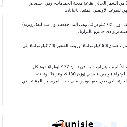
المؤهلة للأولمبياد، التي تستضيفها تونس حتى الأحد 04 من الشهر الحالي بقاعة مدينة الحمامات، وفي اختصاص
للموعد الأولمبي المقبل باليابان.
حيث حجزت المصارعة التونسية مروى العامري مقعدًا في وزن 62 كيلوغرامًا، وهي التي حققت أول ميدالية(برونزية)
ة بريو دي جانيرو بالبرازيل.
كما تأهلت المصارعات سوار بوستة(57 كيلوغرامًا)، وسارة حمدي(50 كيلوغرامًا)، وزينب الصغير (76 كيلوغرامًا) إلى
وفي اليوم الأول ضمن أربعة مصارعين من تونس تأهلهم للأولمبياد هم أمجد معافي (وزن 77 كيلوغرامًا) وهيكل
العاشوري(وزن 97 كيلوغرامًا) وسليمان نصر(وزن 67 كيلوغرامًا) وأمين قنيشي (وزن 130 كيلوغرامًا). وتختتم
حرة، التي تعول فيها تونس على حجز المزيد من المقاعد في