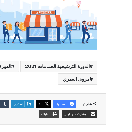
الدورة الترشيحية الحمامات 2021
الدورة
مروى العمري
شاركها
فيسبوك
‫X
لينكدإن
مشاركة عبر البريد
طباعة