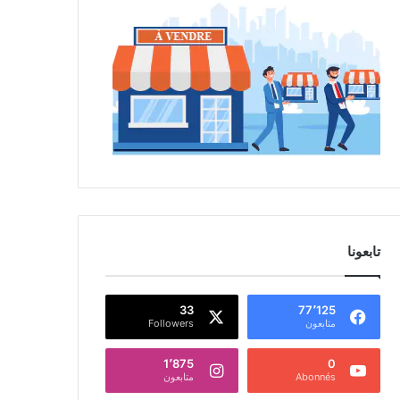
تابعونا
33
77٬125
متابعون
Followers
1٬875
0
Abonnés
متابعون