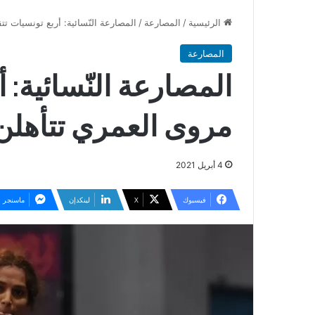
الرئيسية
/
المصارعة
/
المصارعة النّسائية: أربع تونسيات تتقد
المصارعة
المصارعة النّسائية: 
مروى العمري تتأهلن لأو
4 أبريل 2021
فيسبوك
‫X
لينكدإن
ماسنجر