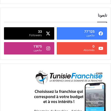
تابعونا
33
77٬125
متابعون
Followers
1٬875
0
Abonnés
متابعون