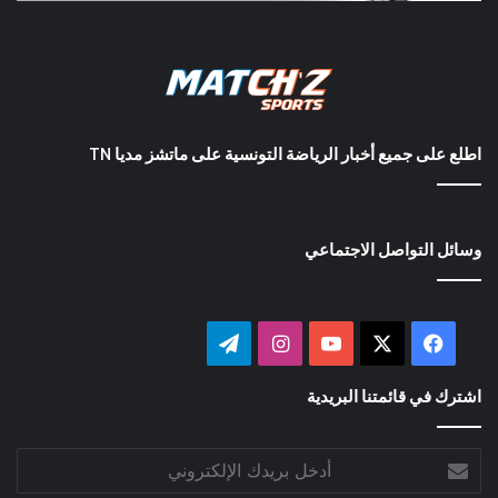
اطلع على جميع أخبار الرياضة التونسية على ماتشز مديا TN
وسائل التواصل الاجتماعي
‫X
فيسبوك
‫YouTube
انستقرام
تيلقرام
اشترك في قائمتنا البريدية
أدخل
بريدك