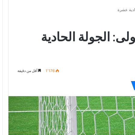
حادية عشرة
ولى: الجولة الحادية
1٬176
أقل من دقيقة