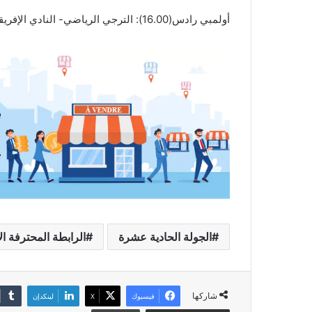
أولمبي رادس(16.00): الترجي الرياضي- النادي الإفريقي –أمير الوصيف –الوطنية الأولى
الجولة الحادية عشرة
الرابطة المحترفة ال
شاركها
فيسبوك
‫X
لينكدإن