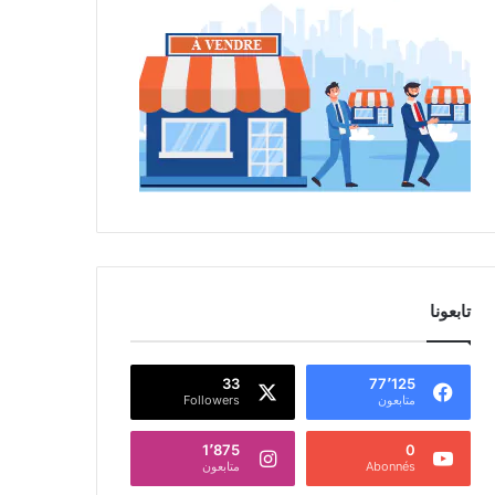
تابعونا
33
77٬125
متابعون
Followers
1٬875
0
Abonnés
متابعون