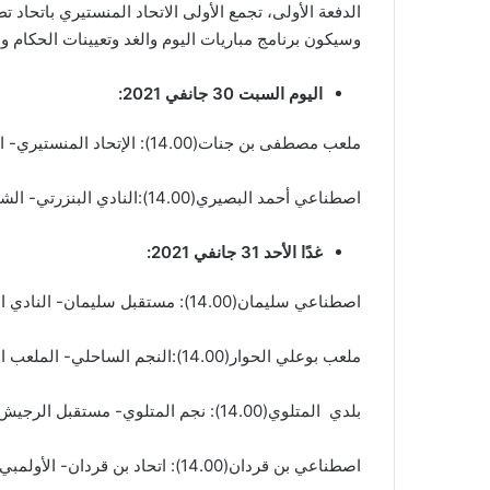
الدفعة الأولى، تجمع الأولى الاتحاد المنستيري باتحاد تطا
وسيكون برنامج مباريات اليوم والغد وتعيينات الحكام وا
اليوم السبت 30 جانفي 2021
:
ملعب مصطفى بن جنات(14.00): الإتحاد المنستيري- اتحاد تطاوين- أسامة بن إسحاق
اصطناعي أحمد البصيري(14.00):النادي البنزرتي- الشبيبة القيروانية –محرز المالكي –الوطنية الأولى
غدًا الأحد 31 جانفي 2021
:
اصطناعي سليمان(14.00): مستقبل سليمان- النادي االصفاقسي –هيثم القصعي
ملعب بوعلي الحوار(14.00):النجم الساحلي- الملعب التونسي –سفيان قطاط –الوطنية الأولى
بلدي المتلوي(14.00): نجم المتلوي- مستقبل الرجيش –أسامة رزق الله
اصطناعي بن قردان(14.00): اتحاد بن قردان- الأولمبي الباجي –محمد شعبان –الوطنية الثانية