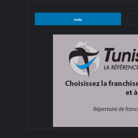
البحث
عن: