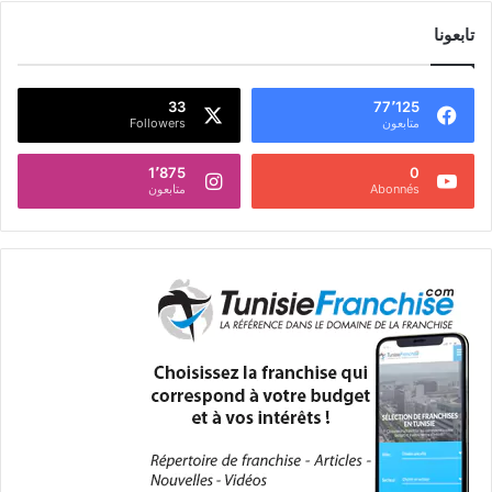
تابعونا
33
77٬125
متابعون
Followers
1٬875
0
Abonnés
متابعون