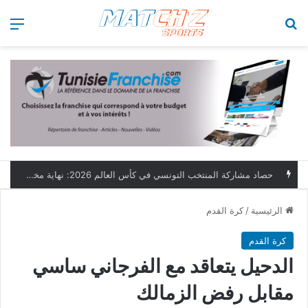
بحث عن
الق
حصاد مشاركة المنتخب التونسي في كأس العالم 2026: نهاية مخيبة وطموحات مؤجلة
الرئيسية
/
كرة القدم
كرة القدم
الدحيل يتعاقد مع الفرجاني ساسي
مقابل رفض الزمالك