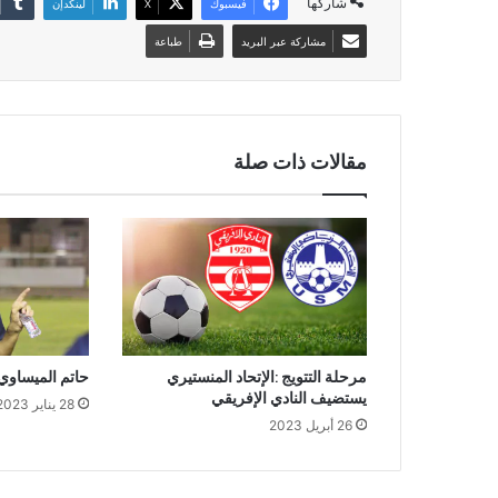
شاركها
فيسبوك
‫X
لينكدإن
مشاركة عبر البريد
طباعة
مقالات ذات صلة
مرحلة التتويج :الإتحاد المنستيري
حاتم الميساوي
يستضيف النادي الإفريقي
28 يناير 2023
26 أبريل 2023