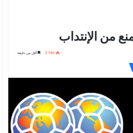
نع من الإنتداب
3٬580
أقل من دقيقة