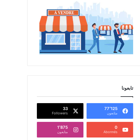
تابعونا
33
77٬125
متابعون
Followers
1٬875
0
Abonnés
متابعون