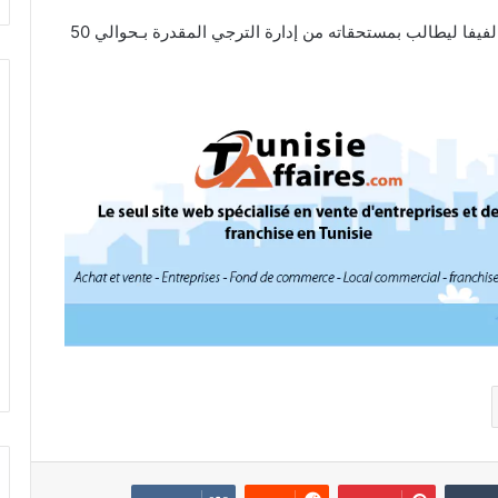
وسبق للجعايدي أن تقدّم بشكوى للجنة النزاعات لدى الفيفا ليطالب بمستحقاته من إدارة الترجي المقدرة بـحوالي 50