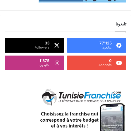
تابعونا
33
77٬125
متابعون
Followers
1٬875
0
Abonnés
متابعون