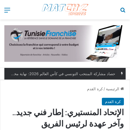
بحث عن
الق
حصاد مشاركة المنتخب التونسي في كأس العالم 2026: نهاية مخيبة وطموحات مؤجلة
الرئيسية
/
كرة القدم
كرة القدم
الإتحاد المنستيري: إطار فني جديد..
وآخر عهدة لرئيس الفريق