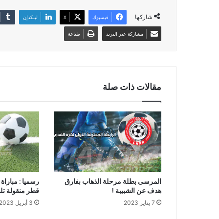
شاركها
فيسبوك
‫X
لينكدإن
مشاركة عبر البريد
طباعة
مقالات ذات صلة
المرسى بطلة مرحلة الذهاب بفارق
رسميا : مباراة
هدف عن الشبيبة !
قطر منقولة تلف
7 يناير 2023
3 أبريل 2023