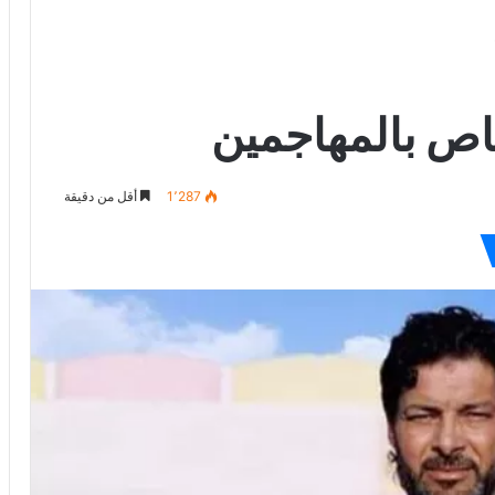
ص بالمهاجمين
1٬287
أقل من دقيقة