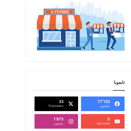
تابعونا
33
77٬125
متابعون
Followers
1٬875
0
Abonnés
متابعون