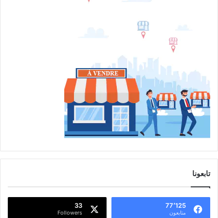
تابعونا
33
77٬125
متابعون
Followers