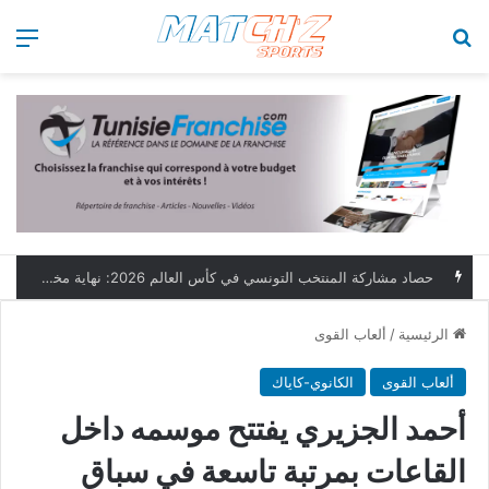
بحث عن
الق
حصاد مشاركة المنتخب التونسي في كأس العالم 2026: نهاية مخيبة وطموحات مؤجلة
الرئيسية
/
ألعاب القوى
ألعاب القوى
الكانوي-كاياك
أحمد الجزيري يفتتح موسمه داخل
القاعات بمرتبة تاسعة في سباق