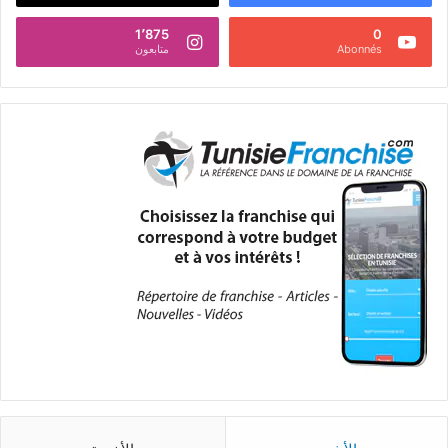
1٬875
0
Abonnés
متابعون